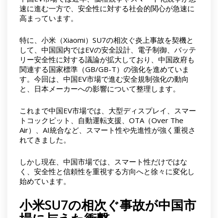
速に進む一方で、安全性に対する社会的関心が急速に
高まっています。
特に、小米（Xiaomi）SU7の相次ぐ炎上事故を契機と
して、中国国内ではEVの安全設計、電子制御、バッテ
リー安全性に対する議論が拡大しており、中国政府も
関連する国家標準（GB/GB-T）の強化を進めていま
す。今回は、中国EV市場で進む安全規制強化の動向
と、日本メーカーへの影響について整理します。
これまで中国EV市場では、大型ディスプレイ、スマー
トコックピット、自動運転支援、OTA（Over The
Air）、AI統合など、スマート性や先進性が強く重視さ
れてきました。
しかし現在、中国市場では、スマート性だけではな
く、安全性と信頼性を重視する方向へと徐々に変化し
始めています。
小米SU7の相次ぐ事故が中国市