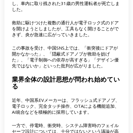
し、車内に取り残された31歳の男性運転者が死亡しま
した。
救助に駆けつけた複数の通行人が電子ロック式のドア
を開けようとしましたが、工具もなく開けることがで
きず、炎が急速に広がっていきました。
この事故を受け、中国SNS上では、「衝突後にドアが
開かなかった」、「隠蔽式ドアノブが救助を妨げ
た」、「電子制御への依存が高すぎる」「デザイン優
先ではないか」といった批判が広がりました。
業界全体の設計思想が問われ始めてい
る
近年、中国系EVメーカーは、フラッシュ式ドアノブ、
電子ロック、完全タッチ操作、OTAによる機能追加、
AI統合などを積極的に採用しています。
一方で、停電時、衝突時、システム障害時のフェイル
セーフ設計については、十分ではないという議論が高