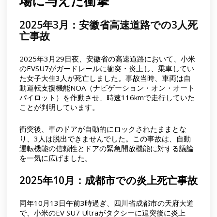
場に与えた衝撃
2025年3月：安徽省高速道路での3人死
亡事故
2025年3月29日夜、安徽省の高速道路において、小米
のEVSU7がガードレールに衝突・炎上し、乗車してい
た女子大生3人が死亡しました。事故当時、車両は自
動運転支援機能NOA（ナビゲーション・オン・オート
パイロット）を作動させ、時速116kmで走行していた
ことが判明しています。
衝突後、車のドアが自動的にロックされたままとな
り、3人は脱出できませんでした。この事故は、自動
運転機能の信頼性とドアの緊急開放機能に対する議論
を一気に広げました。
2025年10月：成都市での炎上死亡事故
同年10月13日午前3時過ぎ、四川省成都市の天府大道
で、小米のEV SU7 Ultraがタクシーに追突後に炎上