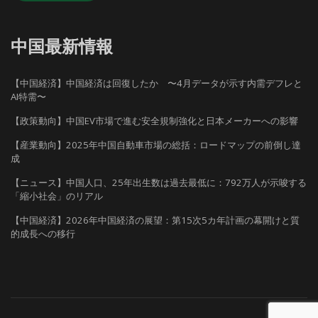
中国最新情報
【中国経済】中国経済は回復したか 〜4月データが示す内需デフレと
AI特需〜
【政策動向】中国EV市場で進む安全規制強化と日本メーカーへの影響
【産業動向】2025年中国自動車市場の総括：ロードマップの前倒し達
成
【ニュース】中国人口、25年出生数は過去最低に：792万人が示唆する
「縮小社会」のリアル
【中国経済】2026年中国経済の展望：第15次5カ年計画の幕開けと質
的成長への移行